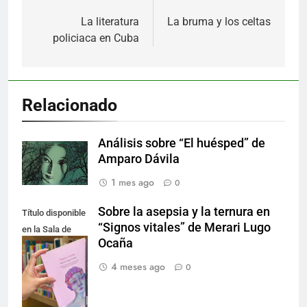
de
La literatura
La bruma y los celtas
policiaca en Cuba
entradas
Relacionado
Análisis sobre “El huésped” de
Amparo Dávila
1 mes ago
0
Sobre la asepsia y la ternura en
Título disponible
“Signos vitales” de Merari Lugo
en la Sala de
Ocaña
Literatura.
Créditos de la
4 meses ago
0
fotografía:
Nancy Lucio.