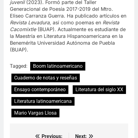
juvenil
(2023). Formó parte del Taller
Generacional de Poesía 2017-2019 del Mtro.
Eliseo Carranza Guerra. Ha publicado artículos en
Revista Levadura
, así como poemas en
Revista
Cacomixtle
(BUAP). Actualmente es estudiante de
la Maestría en Literatura Hispanoamericana en la
Benemérita Universidad Autónoma de Puebla
(BUAP).
Tagged:
Boom latinoamericano
Cuaderno de notas y reseñas
Ensayo contemporáneo
Literatura del siglo XX
Literatura latinoamericana
Mario Vargas Llosa
Previous:
Next:
Navegación