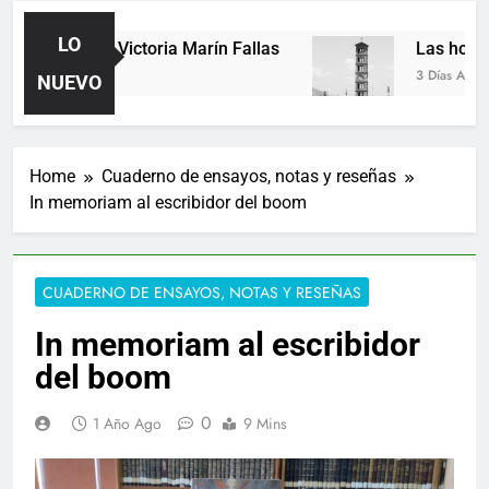
LO
Poemas de Victoria Marín Fallas
Las horas
1 Día Ago
3 Días Ago
NUEVO
Home
Cuaderno de ensayos, notas y reseñas
In memoriam al escribidor del boom
CUADERNO DE ENSAYOS, NOTAS Y RESEÑAS
In memoriam al escribidor
del boom
0
1 Año Ago
9 Mins