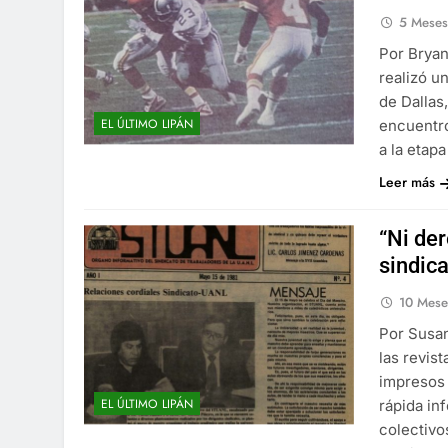
5 Mese
Por Bryan
realizó u
de Dallas
EL ÚLTIMO LIPÁN
encuentro
a la etap
Leer más
“Ni der
sindic
10 Mese
Por Susan
las revis
impresos 
EL ÚLTIMO LIPÁN
rápida in
colectivo