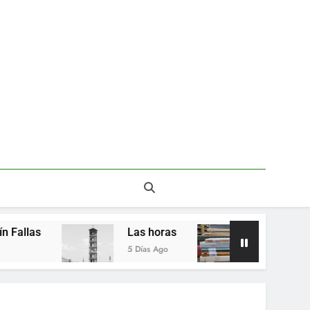
Del valor en la literatura
a” entre Chile y la Unión Soviética. Año 1973
(clasificatorios al mundial Alemania 1974)
Poemas de Victoria Marín Fallas
Las horas
Del valor en la literatura
Las horas
Del valor en la literatu
5 Días Ago
2 Semanas Ago