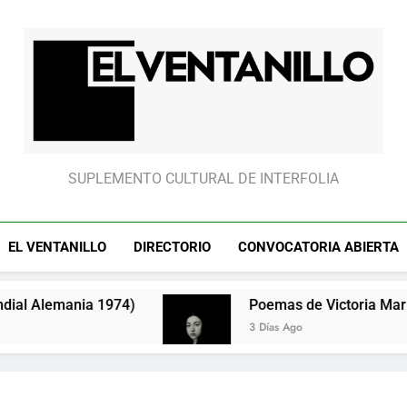
El partido “fantasm
El Ventanillo
SUPLEMENTO CULTURAL DE INTERFOLIA
EL VENTANILLO
DIRECTORIO
CONVOCATORIA ABIERTA
ia 1974)
Poemas de Victoria Marín Fallas
3 Días Ago