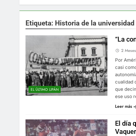
Etiqueta:
Historia de la universidad
“La co
2 Mese
Por Amér
casi como
autonomía
cualidad 
que deci
EL ÚLTIMO LIPÁN
ese uso r
Leer más
El día 
Vaquer