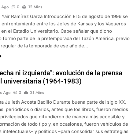
s Ago
0
12 Mins
 Yair Ramírez Garza Introducción El 5 de agosto de 1996 se
n enfrentamiento entre los Jefes de Kansas y los Vaqueros
, en el Estadio Universitario. Cabe señalar que dicho
 formó parte de la pretemporada del Tazón América, previo
a regular de la temporada de ese año de…
echa ni izquierda”: evolución de la prensa
al universitaria (1964-1983)
s Ago
0
21 Mins
a Julieth Acosta Badillo Durante buena parte del siglo XX,
tas, periódicos o diarios, antes que los libros, fueron medios
privilegiados que difundieron de manera más accesible y
formación de todo tipo y, en ocasiones, fueron vehículos de
s intelectuales– y políticos –para consolidar sus estrategias