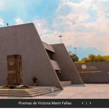
Del valor en la literatura
a” entre Chile y la Unión Soviética. Año 1973
(clasificatorios al mundial Alemania 1974)
Poemas de Victoria Marín Fallas
Las horas