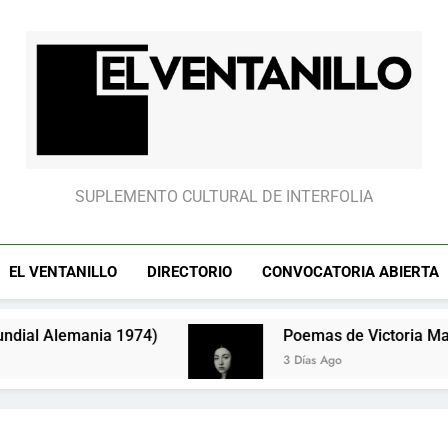
El partido “fantasm
El Ventanillo
SUPLEMENTO CULTURAL DE INTERFOLIA
EL VENTANILLO
DIRECTORIO
CONVOCATORIA ABIERTA
ania 1974)
Poemas de Victoria Marín Fallas
3 Días Ago