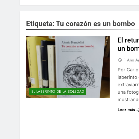
Etiqueta:
Tu corazón es un bombo
El ret
un bom
1 Año A
Por Carlo
laberinto
extraviar
EL LABERINTO DE LA SOLEDAD
una fotog
mostrand
Leer más