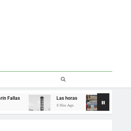
Del valor en la literatura
a” entre Chile y la Unión Soviética. Año 1973
(clasificatorios al mundial Alemania 1974)
Poemas de Victoria Marín Fallas
Las horas
Del valor en la literatura
Las horas
Del valor en la litera
5 Días Ago
2 Semanas Ago