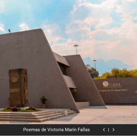
Del valor en la literatura
a” entre Chile y la Unión Soviética. Año 1973
(clasificatorios al mundial Alemania 1974)
Poemas de Victoria Marín Fallas
Las horas