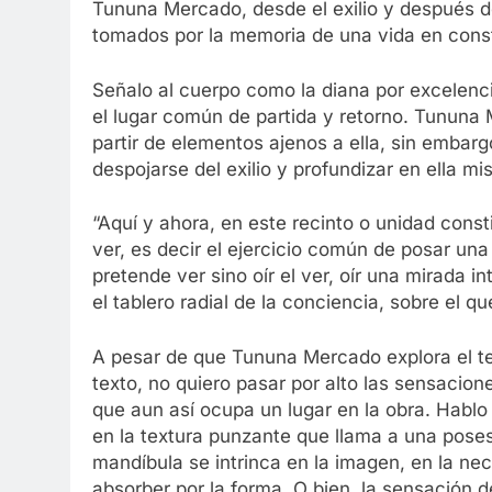
Tununa Mercado, desde el exilio y después d
tomados por la memoria de una vida en con
Señalo al cuerpo como la diana por excelenci
el lugar común de partida y retorno. Tununa
partir de elementos ajenos a ella, sin embar
despojarse del exilio y profundizar en ella mi
“Aquí y ahora, en este recinto o unidad cons
ver, es decir el ejercicio común de posar una
pretende ver sino oír el ver, oír una mirada 
el tablero radial de la conciencia, sobre el q
A pesar de que Tununa Mercado explora el tem
texto, no quiero pasar por alto las sensacio
que aun así ocupa un lugar en la obra. Hablo
en la textura punzante que llama a una poses
mandíbula se intrinca en la imagen, en la nec
absorber por la forma. O bien, la sensación 