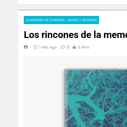
CUADERNO DE ENSAYOS, NOTAS Y RESEÑAS
Los rincones de la mem
0
1 Año Ago
5 Mins