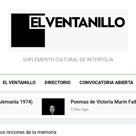
El partido “fantasm
El Ventanillo
SUPLEMENTO CULTURAL DE INTERFOLIA
EL VENTANILLO
DIRECTORIO
CONVOCATORIA ABIERTA
Poemas de Victoria Marín Fallas
2 Días Ago
os rincones de la memoria