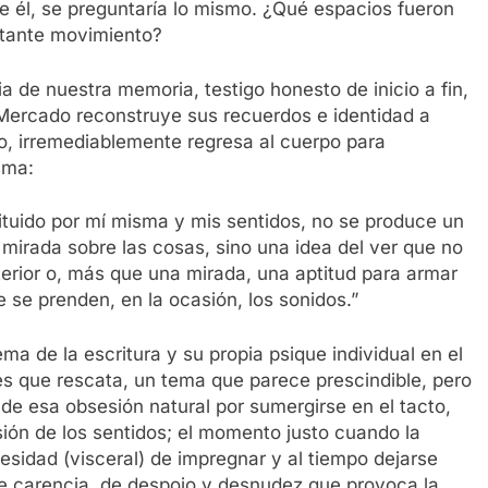
e él, se preguntaría lo mismo. ¿Qué espacios fueron
stante movimiento?
a de nuestra memoria, testigo honesto de inicio a fin,
 Mercado reconstruye sus recuerdos e identidad a
go, irremediablemente regresa al cuerpo para
sma:
tituido por mí misma y mis sentidos, no se produce un
 mirada sobre las cosas, sino una idea del ver que no
interior o, más que una mirada, una aptitud para armar
ue se prenden, en la ocasión, los sonidos.”
a de la escritura y su propia psique individual en el
nes que rescata, un tema que parece prescindible, pero
 de esa obsesión natural por sumergirse en el tacto,
ión de los sentidos; el momento justo cuando la
esidad (visceral) de impregnar y al tiempo dejarse
de carencia, de despojo y desnudez que provoca la