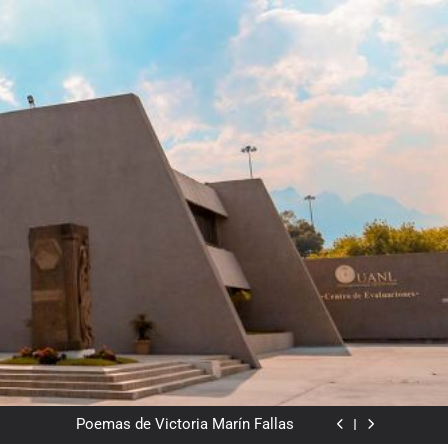
Del valor en la literatura
a” entre Chile y la Unión Soviética. Año 1973
(clasificatorios al mundial Alemania 1974)
Poemas de Victoria Marín Fallas
Las horas