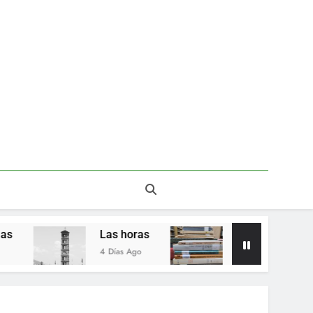
Del valor en la literatura
a” entre Chile y la Unión Soviética. Año 1973
(clasificatorios al mundial Alemania 1974)
Poemas de Victoria Marín Fallas
Las horas
Del valor en la literatura
Las horas
Del valor en la literatura
4 Días Ago
2 Semanas Ago