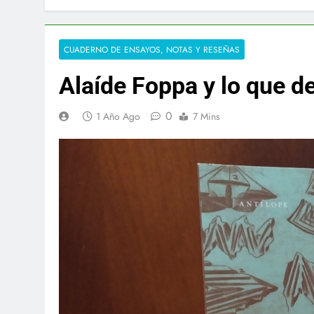
CUADERNO DE ENSAYOS, NOTAS Y RESEÑAS
Alaíde Foppa y lo que d
0
1 Año Ago
7 Mins