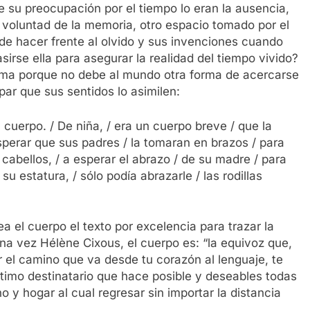
su preocupación por el tiempo lo eran la ausencia,
a voluntad de la memoria, otro espacio tomado por el
d de hacer frente al olvido y sus invenciones cuando
rse ella para asegurar la realidad del tiempo vivido?
isma porque no debe al mundo otra forma de acercarse
par que sus sentidos lo asimilen:
 cuerpo. / De niña, / era un cuerpo breve / que la
sperar que sus padres / la tomaran en brazos / para
s cabellos, / a esperar el abrazo / de su madre / para
u estatura, / sólo podía abrazarle / las rodillas
 el cuerpo el texto por excelencia para trazar la
una vez Hélène Cixous, el cuerpo es: “la equivoz que,
r el camino que va desde tu corazón al lenguaje, te
 íntimo destinatario que hace posible y deseables todas
o y hogar al cual regresar sin importar la distancia