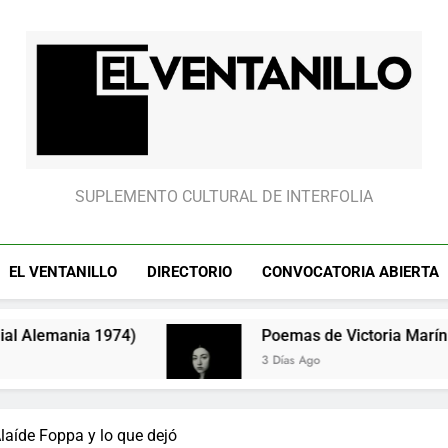
literatura
Chile
Fallas
literatura
Chile
Fallas
la
y
y
literatura
la
la
Unión
Unión
Soviética.
Soviética.
Año
Año
1973
1973
(clasificatorios
(clasificatorios
al
al
mundial
mundial
Alemania
Alemania
1974)
1974)
El Ventanillo
SUPLEMENTO CULTURAL DE INTERFOLIA
EL VENTANILLO
DIRECTORIO
CONVOCATORIA ABIERTA
4)
Poemas de Victoria Marín Fallas
3 Días Ago
laíde Foppa y lo que dejó