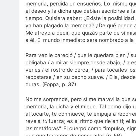
memoria, perdida en ensueños. Lo mismo que 
el deseo y la dicha que debían escribirse a l
tiempo. Quisiera saber: ¿Existe la posibilida
ya han plagado la memoria? ¿De qué puede asi
Me atrevo a decir, que quizás parte de sí m
a él. El mundo inmediato será nombrado a la 
Rara vez le pareció / que le quedara bien / su
obligaba / a mirar siempre desde abajo, / a e
verles / el rostro de cerca, / para tocarles lo
recostarse / en su pecho suave. / Ella, desde s
duras. (Foppa, p. 37)
No me sorprende, pero sí me maravilla que sea
memoria, la dicha y el miedo. Tal como dijo 
al tocarte, te conmueve, te empuja a recorre
revela
tu
fuerza; es el ritmo que ríe en ti; el
las metáforas”. El cuerpo como “impulso, sign
con que tratemos de nombrarlo” (p. 56).