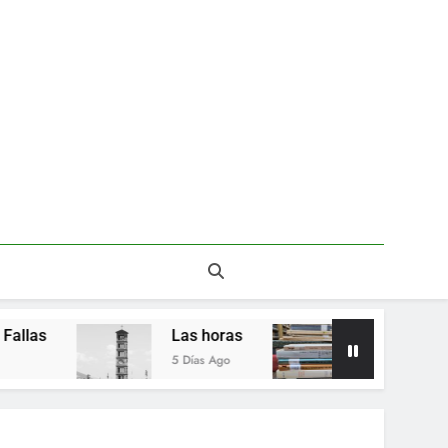
Las horas
Del valor en la literatura
5 Días Ago
2 Semanas Ago