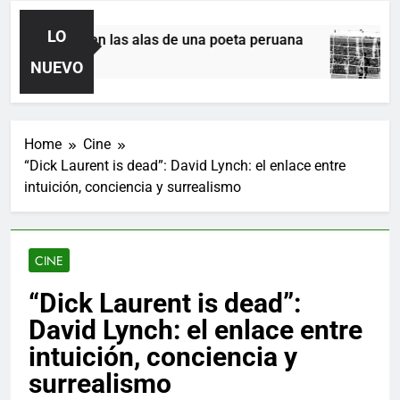
LO
La sutura en las alas de una poeta peruana
E
6 Horas Ago
3
NUEVO
Home
Cine
“Dick Laurent is dead”: David Lynch: el enlace entre
intuición, conciencia y surrealismo
CINE
“Dick Laurent is dead”:
David Lynch: el enlace entre
intuición, conciencia y
surrealismo