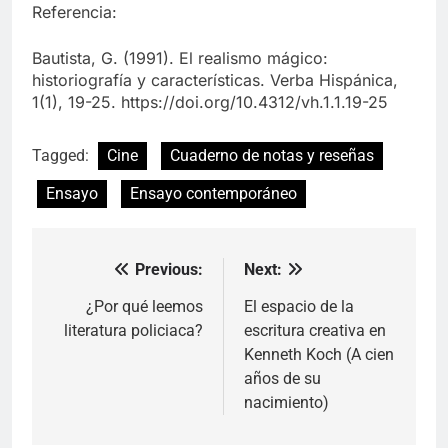
Referencia:
Bautista, G. (1991). El realismo mágico:
historiografía y características. Verba Hispánica,
1(1), 19-25. https://doi.org/10.4312/vh.1.1.19-25
Tagged:
Cine
Cuaderno de notas y reseñas
Ensayo
Ensayo contemporáneo
Previous:
Next:
Navegación
de
¿Por qué leemos
El espacio de la
literatura policiaca?
escritura creativa en
entradas
Kenneth Koch (A cien
años de su
nacimiento)