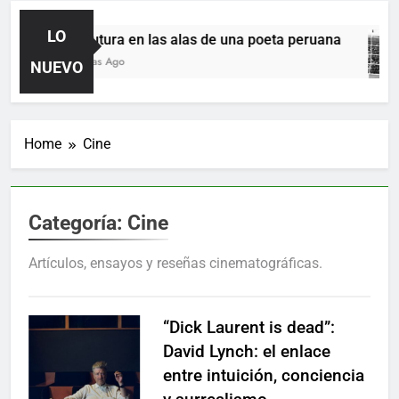
LO
La sutura en las alas de una poeta peruana
5 Horas Ago
NUEVO
Home
Cine
Categoría:
Cine
Artículos, ensayos y reseñas cinematográficas.
“Dick Laurent is dead”:
David Lynch: el enlace
entre intuición, conciencia