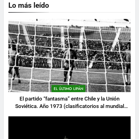
Lo más leído
EL ÚLTIMO LIPÁN
El partido “fantasma” entre Chile y la Unión
Soviética. Año 1973 (clasificatorios al mundial
Alemania 1974)