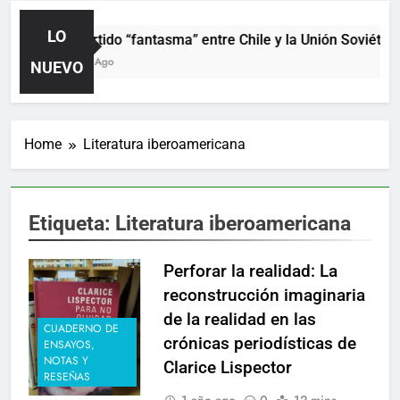
LO
El partido “fantasma” entre Chile y la Unión Soviética.
3 Días Ago
NUEVO
Home
Literatura iberoamericana
Etiqueta:
Literatura iberoamericana
Perforar la realidad: La
reconstrucción imaginaria
de la realidad en las
CUADERNO DE
crónicas periodísticas de
ENSAYOS,
NOTAS Y
Clarice Lispector
RESEÑAS
1 año ago
0
12 mins