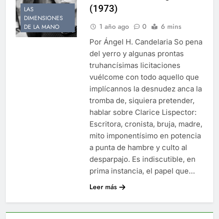
(1973)
LAS
DIMENSIONES
1 año ago
0
6 mins
DE LA MANO
Por Ángel H. Candelaria So pena
del yerro y algunas prontas
truhancísimas licitaciones
vuélcome con todo aquello que
implícannos la desnudez anca la
tromba de, siquiera pretender,
hablar sobre Clarice Lispector:
Escritora, cronista, bruja, madre,
mito imponentísimo en potencia
a punta de hambre y culto al
desparpajo. Es indiscutible, en
prima instancia, el papel que…
Leer más