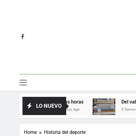
Las horas
Del valor en la lite
LO NUEVO
3 Días Ago
2 Semanas Ago
Home
Historia del deporte