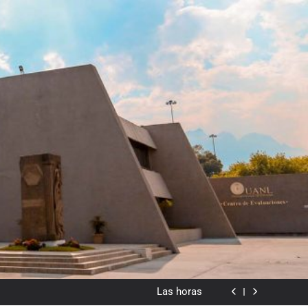
dado en lo visual como forma o cromatismo”
Poemas de Victoria Marín Fallas
Las horas
Del valor en la literatura