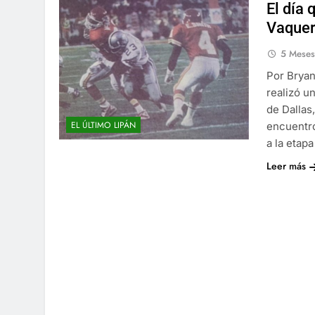
El día 
Vaquer
5 Mese
Por Bryan
realizó u
de Dallas
EL ÚLTIMO LIPÁN
encuentro
a la etap
Leer más