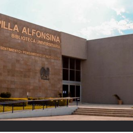
Raquel Tibol: “Reyes ponía cui