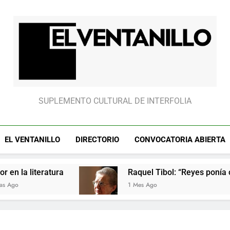
Raquel Tibol: “Reyes ponía cui
Raquel Tibol: “Reyes ponía cui
El Ventanillo
SUPLEMENTO CULTURAL DE INTERFOLIA
EL VENTANILLO
DIRECTORIO
CONVOCATORIA ABIERTA
ratura
Raquel Tibol: “Reyes ponía cuidado en 
1 Mes Ago