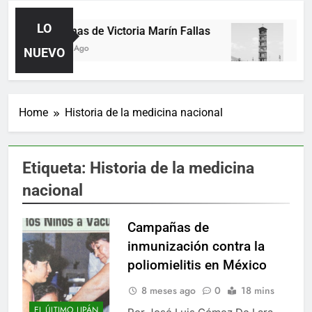
LO
Poemas de Victoria Marín Fallas
Las 
2 Días Ago
4 Día
NUEVO
Home
Historia de la medicina nacional
Etiqueta:
Historia de la medicina
nacional
Campañas de
inmunización contra la
poliomielitis en México
8 meses ago
0
18 mins
EL ÚLTIMO LIPÁN