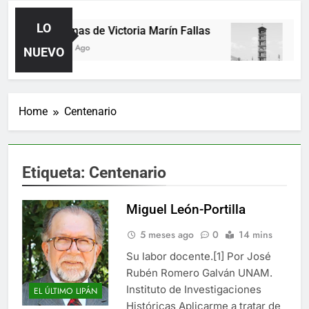
LO
Poemas de Victoria Marín Fallas
Las 
2 Días Ago
4 Día
NUEVO
Home
Centenario
Etiqueta:
Centenario
Miguel León-Portilla
5 meses ago
0
14 mins
Su labor docente.[1] Por José
Rubén Romero Galván UNAM.
Instituto de Investigaciones
EL ÚLTIMO LIPÁN
Históricas Aplicarme a tratar de