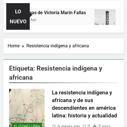
LO
Poemas de Victoria Marín Fallas
Las
2 Días Ago
4 Dí
NUEVO
Home
Resistencia indígena y africana
Etiqueta:
Resistencia indígena y
africana
La resistencia indígena y
africana y de sus
descendientes en américa
latina: historia y actualidad
6 meses ago
0
9 mins
EL ÚLTIMO LIPÁN