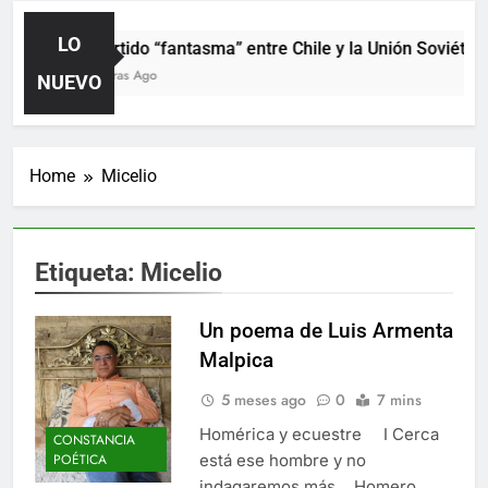
LO
El partido “fantasma” entre Chile y la Unión Soviética
10 Horas Ago
NUEVO
Home
Micelio
Etiqueta:
Micelio
Un poema de Luis Armenta
Malpica
5 meses ago
0
7 mins
Homérica y ecuestre I Cerca
CONSTANCIA
está ese hombre y no
POÉTICA
indagaremos más… Homero,