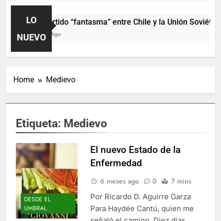
LO
El partido “fantasma” entre Chile y la Unión Soviética
1 Día Ago
NUEVO
Home
Medievo
Etiqueta:
Medievo
El nuevo Estado de la
Enfermedad
6 meses ago
0
7 mins
Por Ricardo D. Aguirre Garza
DESDE EL
Para Haydée Cantú, quien me
UMBRAL
señaló el camino. Diez días,