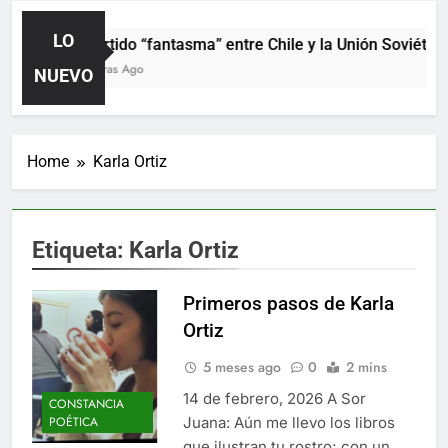
LO
El partido “fantasma” entre Chile y la Unión Soviética
23 Horas Ago
NUEVO
Home
Karla Ortiz
Etiqueta:
Karla Ortiz
Primeros pasos de Karla
Ortiz
5 meses ago
0
2 mins
14 de febrero, 2026 A Sor
CONSTANCIA
Juana: Aún me llevo los libros
POÉTICA
que ilustran tu rostro; con un