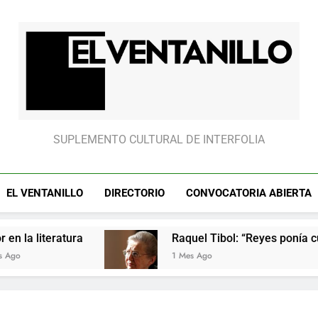
Raquel Tibol: “Reyes ponía cui
Raquel Tibol: “Reyes ponía cui
El Ventanillo
SUPLEMENTO CULTURAL DE INTERFOLIA
EL VENTANILLO
DIRECTORIO
CONVOCATORIA ABIERTA
atura
Raquel Tibol: “Reyes ponía cuidado en l
1 Mes Ago