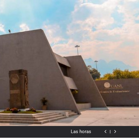
dado en lo visual como forma o cromatismo”
Poemas de Victoria Marín Fallas
Las horas
Del valor en la literatura