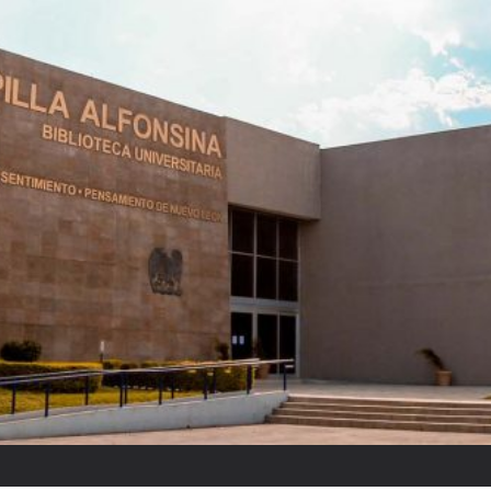
Raquel Tibol: “Reyes ponía cui