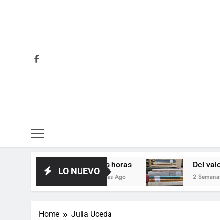
Las horas
Del valor en la liter
LO NUEVO
2 Días Ago
2 Semanas Ago
Home
Julia Uceda