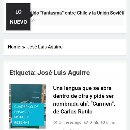
LO
El partido “fantasma” entre Chile y la Unión Soviética.
1 Día Ago
NUEVO
Home
José Luis Aguirre
Etiqueta:
José Luis Aguirre
Una lengua que se abre
dentro de otra y pide ser
nombrada ahí: “Carmen”,
CUADERNO DE
de Carlos Rutilo
ENSAYOS,
NOTAS Y
5 meses ago
0
10 mins
RESEÑAS