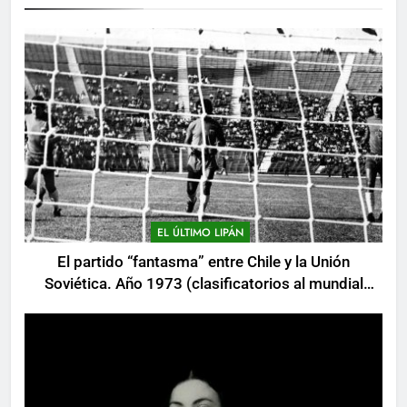
EL ÚLTIMO LIPÁN
El partido “fantasma” entre Chile y la Unión
Soviética. Año 1973 (clasificatorios al mundial
Alemania 1974)