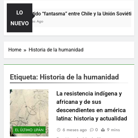
LO
El partido “fantasma” entre Chile y la Unión Soviética.
20 Horas Ago
NUEVO
Home
Historia de la humanidad
Etiqueta:
Historia de la humanidad
La resistencia indígena y
africana y de sus
descendientes en américa
latina: historia y actualidad
6 meses ago
0
9 mins
EL ÚLTIMO LIPÁN