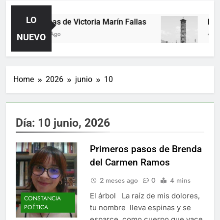
LO
Poemas de Victoria Marín Fallas
Las 
2 Días Ago
4 Días
NUEVO
Home
2026
junio
10
Día:
10 junio, 2026
Primeros pasos de Brenda
del Carmen Ramos
2 meses ago
0
4 mins
El árbol La raíz de mis dolores,
CONSTANCIA
tu nombre lleva espinas y se
POÉTICA
esparce como cuerpo que yace