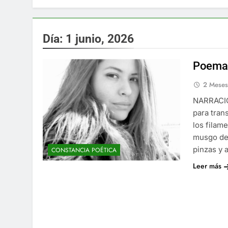
Día:
1 junio, 2026
Poemas
2 Mese
NARRACIÓ
para trans
los filam
musgo de 
pinzas y 
CONSTANCIA POÉTICA
Leer más