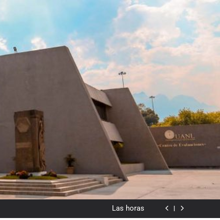
dado en lo visual como forma o cromatismo”
Poemas de Victoria Marín Fallas
Las horas
Del valor en la literatura