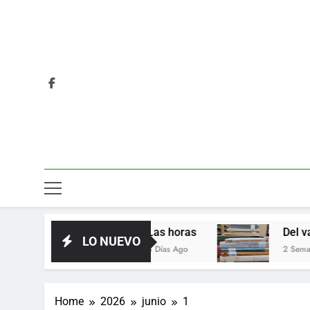
Las horas
Del valor en la lit
LO NUEVO
3 Días Ago
2 Semanas Ago
Home
2026
junio
1