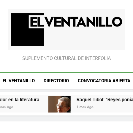
Raquel Tibol: “Reyes ponía cui
Raquel Tibol: “Reyes ponía cui
El Ventanillo
SUPLEMENTO CULTURAL DE INTERFOLIA
EL VENTANILLO
DIRECTORIO
CONVOCATORIA ABIERTA
eratura
Raquel Tibol: “Reyes ponía cuidado en
1 Mes Ago