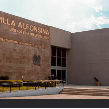
Raquel Tibol: “Reyes ponía cui