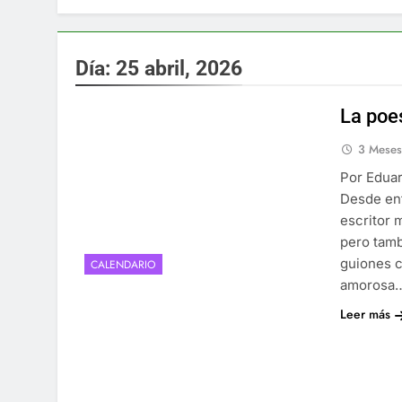
Día:
25 abril, 2026
La poe
3 Mese
Por Eduar
Desde en
escritor 
pero tamb
guiones c
CALENDARIO
amorosa
Leer más