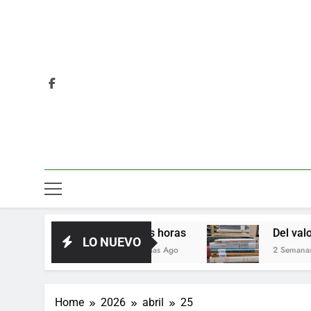
Las horas
Del valor en la liter
LO NUEVO
4 Días Ago
2 Semanas Ago
Home
2026
abril
25