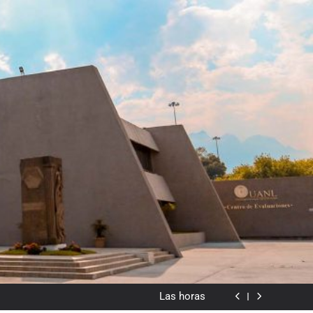
dado en lo visual como forma o cromatismo”
Poemas de Victoria Marín Fallas
Las horas
Del valor en la literatura