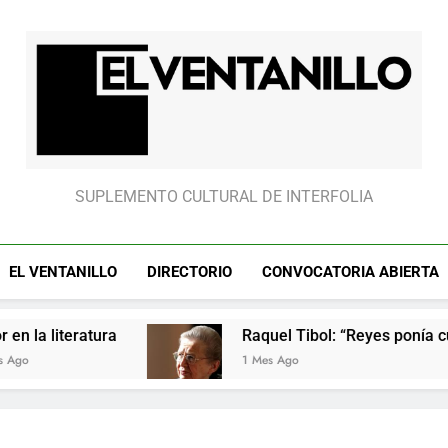
Raquel Tibol: “Reyes ponía cui
Raquel Tibol: “Reyes ponía cui
El Ventanillo
SUPLEMENTO CULTURAL DE INTERFOLIA
EL VENTANILLO
DIRECTORIO
CONVOCATORIA ABIERTA
atura
Raquel Tibol: “Reyes ponía cuidado en 
1 Mes Ago