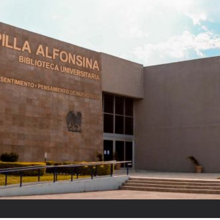
Raquel Tibol: “Reyes ponía cui