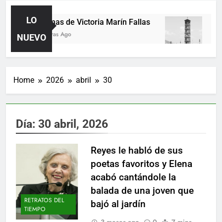
LO
Poemas de Victoria Marín Fallas
Las 
17 Horas Ago
3 Día
NUEVO
Home
2026
abril
30
Día:
30 abril, 2026
Reyes le habló de sus
poetas favoritos y Elena
acabó cantándole la
balada de una joven que
RETRATOS DEL
bajó al jardín
TIEMPO
3 meses ago
0
7 mins