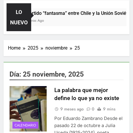
LO
El partido “fantasma” entre Chile y la Unión Soviética
20 Horas Ago
NUEVO
Home
2025
noviembre
25
Día:
25 noviembre, 2025
La palabra que mejor
define lo que ya no existe
9 meses ago
0
9 mins
Por Eduardo Zambrano Desde el
pasado 22 de octubre a Julia
CALENDARIO
Uceda (1925-2024), poeta