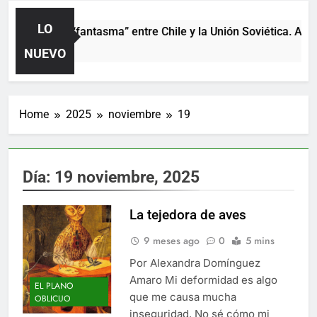
LO
El partido “fantasma” entre Chile y la Unión Soviética. Año 
2 Horas Ago
NUEVO
Home
2025
noviembre
19
Día:
19 noviembre, 2025
La tejedora de aves
9 meses ago
0
5 mins
Por Alexandra Domínguez
Amaro Mi deformidad es algo
EL PLANO
que me causa mucha
OBLICUO
inseguridad. No sé cómo mi