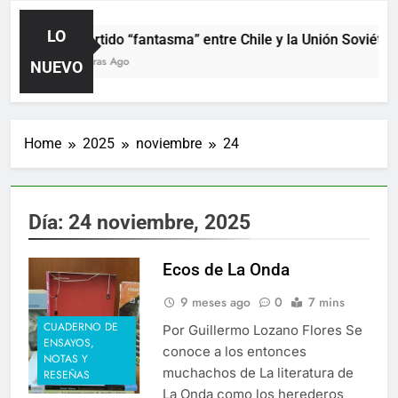
LO
El partido “fantasma” entre Chile y la Unión Soviética
15 Horas Ago
NUEVO
Home
2025
noviembre
24
Día:
24 noviembre, 2025
Ecos de La Onda
9 meses ago
0
7 mins
CUADERNO DE
Por Guillermo Lozano Flores Se
ENSAYOS,
conoce a los entonces
NOTAS Y
muchachos de La literatura de
RESEÑAS
La Onda como los herederos