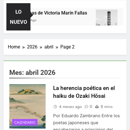
LO
Poemas de Victoria Marín Fallas
Las 
2 Días Ago
4 Día
NUEVO
Home
2026
abril
Page 2
Mes:
abril 2026
La herencia poética en el
haiku de Ozaki Hōsai
4 meses ago
0
8 mins
Por Eduardo Zambrano Entre los
poetas japoneses que
CALENDARIO
encabezaron a principios del