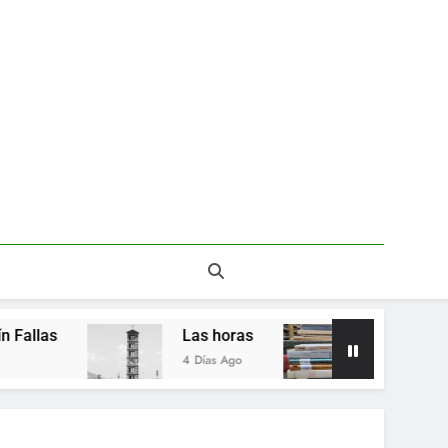
Del valor en la literatura
a” entre Chile y la Unión Soviética. Año 1973
(clasificatorios al mundial Alemania 1974)
Poemas de Victoria Marín Fallas
Las horas
Del valor en la literatura
Las horas
Del valor en la liter
4 Días Ago
2 Semanas Ago