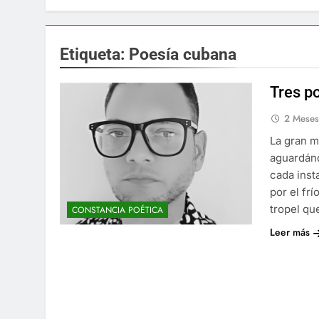
Etiqueta:
Poesía cubana
Tres p
2 Mese
La gran m
aguardánd
cada inst
por el fr
tropel qu
CONSTANCIA POÉTICA
Leer más