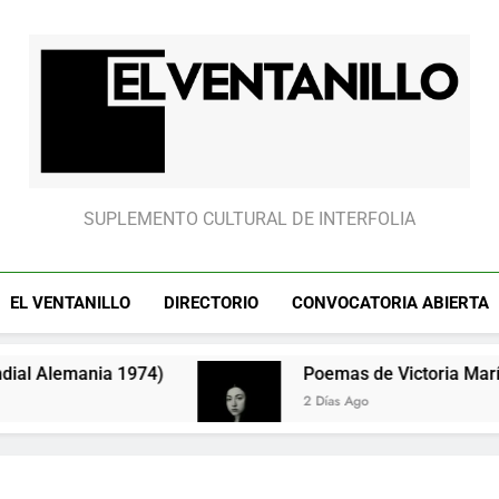
El partido “fantasm
El Ventanillo
SUPLEMENTO CULTURAL DE INTERFOLIA
EL VENTANILLO
DIRECTORIO
CONVOCATORIA ABIERTA
mania 1974)
Poemas de Victoria Marín Fallas
2 Días Ago