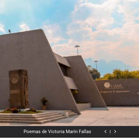
Del valor en la literatura
a” entre Chile y la Unión Soviética. Año 1973
(clasificatorios al mundial Alemania 1974)
Poemas de Victoria Marín Fallas
Las horas