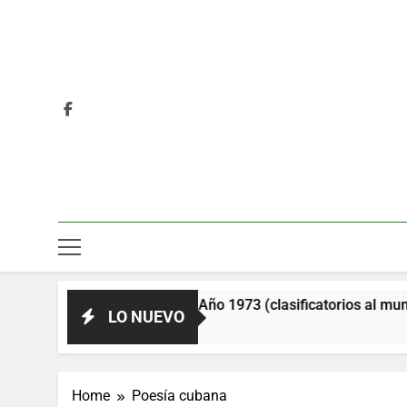
 y la Unión Soviética. Año 1973 (clasificatorios al mundial Ale
LO NUEVO
Home
Poesía cubana